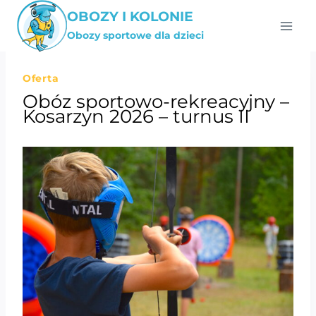
Przejdź
OBOZY I KOLONIE
do
Obozy sportowe dla dzieci
treści
Oferta
Obóz sportowo-rekreacyjny –
Kosarzyn 2026 – turnus II