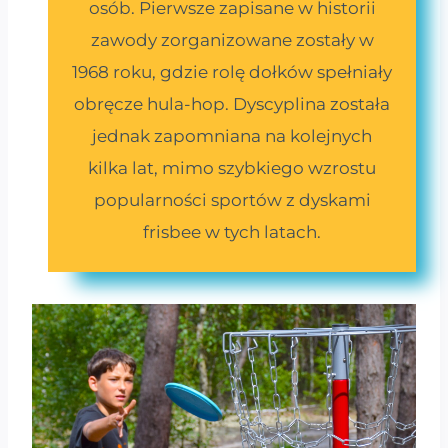
osób. Pierwsze zapisane w historii
zawody zorganizowane zostały w
1968 roku, gdzie rolę dołków spełniały
obręcze hula-hop. Dyscyplina została
jednak zapomniana na kolejnych
kilka lat, mimo szybkiego wzrostu
popularności sportów z dyskami
frisbee w tych latach.