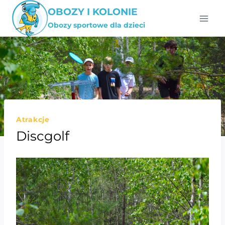
Przejdź
OBOZY I KOLONIE
do
Obozy sportowe dla dzieci
treści
Atrakcje
Discgolf