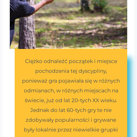
Ciężko odnaleźć początek i miejsce
pochodzenia tej dyscypliny,
ponieważ gra pojawiała się w różnych
odmianach, w różnych miejscach na
świecie, już od lat 20-tych XX wieku.
Jednak do lat 60-tych gry te nie
zdobywały popularności i grywane
były lokalnie przez niewielkie grupki