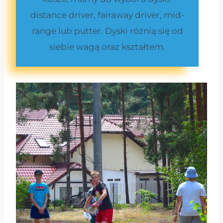
distance driver, fairaway driver, mid-
range lub putter. Dyski różnią się od
siebie wagą oraz kształtem.