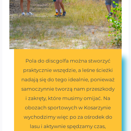
Pola do discgolfa można stworzyć
praktycznie wszędzie, a leśne ścieżki
nadają się do tego idealnie, ponieważ
samoczynnie tworzą nam przeszkody
i zakręty, które musimy omijać. Na
obozach sportowych w Kosarzynie
wychodzimy więc po za ośrodek do
lasu i aktywnie spędzamy czas,