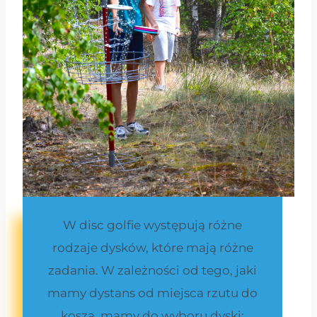
W disc golfie występują różne
rodzaje dysków, które mają różne
zadania. W zależności od tego, jaki
mamy dystans od miejsca rzutu do
kosza, mamy do wyboru dyski: