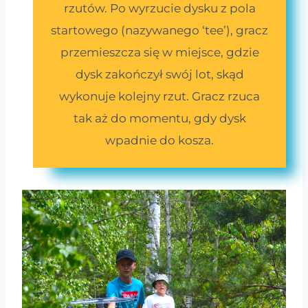
rzutów. Po wyrzucie dysku z pola
startowego (nazywanego ‘tee’), gracz
przemieszcza się w miejsce, gdzie
dysk zakończył swój lot, skąd
wykonuje kolejny rzut. Gracz rzuca
tak aż do momentu, gdy dysk
wpadnie do kosza.