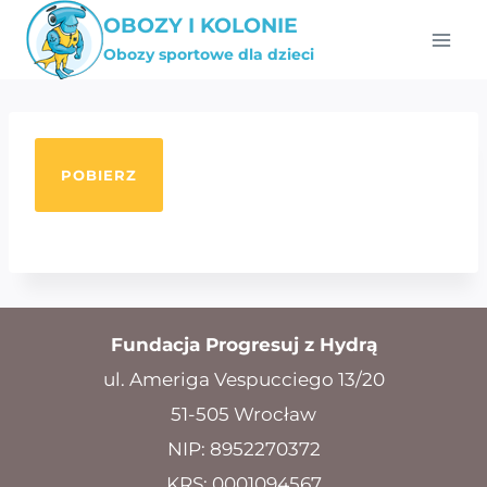
Przejdź
OBOZY I KOLONIE
do
Obozy sportowe dla dzieci
treści
POBIERZ
Fundacja Progresuj z Hydrą
ul. Ameriga Vespucciego 13/20
51-505 Wrocław
NIP: 8952270372
KRS: 0001094567