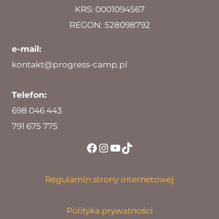
KRS: 0001094567
REGON: 528098792
e-mail:
kontakt@progress-camp.pl
Telefon:
698 046 443
791 675 775
Facebook
Instagram
YouTube
TikTok
Regulamin strony internetowej
Polityka prywatności