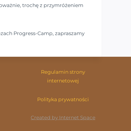
poważnie, trochę z przymróżeniem
obozach Progress-Camp, zapraszamy
Regulamin strony
internetowej
am
be
ok
Polityka prywatności
Created by Internet Space