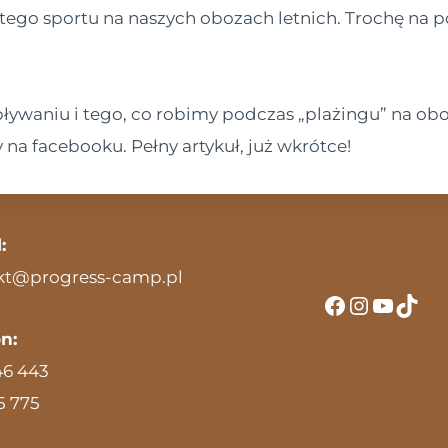
go sportu na naszych obozach letnich. Trochę na 
o pływaniu i tego, co robimy podczas „plażingu” na 
y na facebooku. Pełny artykuł, już wkrótce!
:
kt@progress-camp.pl
Facebook
Instagr
YouTu
TikT
n:
46 443
5 775