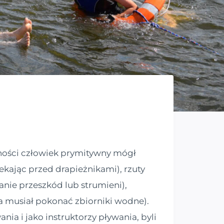
nności człowiek prymitywny mógł
kając przed drapieżnikami), rzuty
nie przeszkód lub strumieni),
, a musiał pokonać zbiorniki wodne).
nia i jako instruktorzy pływania, byli