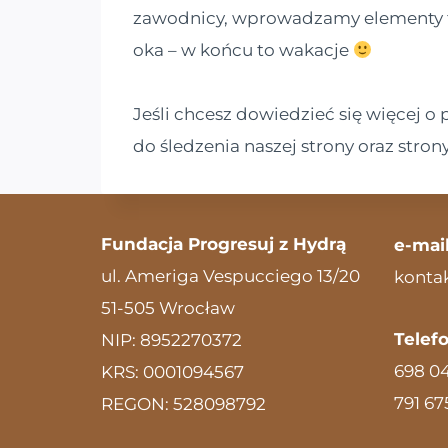
zawodnicy, wprowadzamy elementy te
oka – w końcu to wakacje
Jeśli chcesz dowiedzieć się więcej 
do śledzenia naszej strony oraz stron
Fundacja Progresuj z Hydrą
e-mail
ul. Ameriga Vespucciego 13/20
konta
51-505 Wrocław
Telefo
NIP: 8952270372
698 0
KRS: 0001094567
791 67
REGON: 528098792