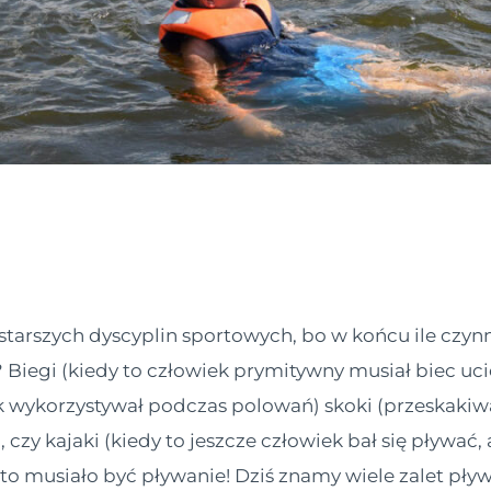
starszych dyscyplin sportowych, bo w końcu ile czy
iegi (kiedy to człowiek prymitywny musiał biec ucie
k wykorzystywał podczas polowań) skoki (przeskakiwa
, czy kajaki (kiedy to jeszcze człowiek bał się pływać
 to musiało być pływanie! Dziś znamy wiele zalet pływa